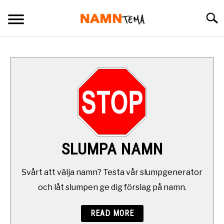
Skip
Searc
to
content
BARNNAMN
NAMN SOM BÖRJAR PÅ
NAMN I OLIKA LÄNDER
OVANLIGA NAMN
SLUMPA NAMN
SLUMPA NAMN
Svårt att välja namn? Testa vår slumpgenerator
och låt slumpen ge dig förslag på namn.
DAGENS NAMNSDAG
READ MORE