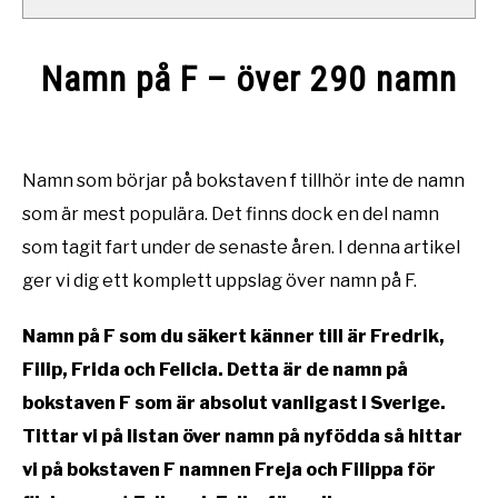
Namn på F – över 290 namn
Written
by
Namntema
Namn som börjar på bokstaven f tillhör inte de namn
som är mest populära. Det finns dock en del namn
in
Namn
som tagit fart under de senaste åren. I denna artikel
som
ger vi dig ett komplett uppslag över namn på F.
börjar
på
Namn på F som du säkert känner till är Fredrik,
Filip, Frida och Felicia. Detta är de namn på
bokstaven F som är absolut vanligast i Sverige.
Tittar vi på listan över namn på nyfödda så hittar
vi på bokstaven F namnen Freja och Filippa för