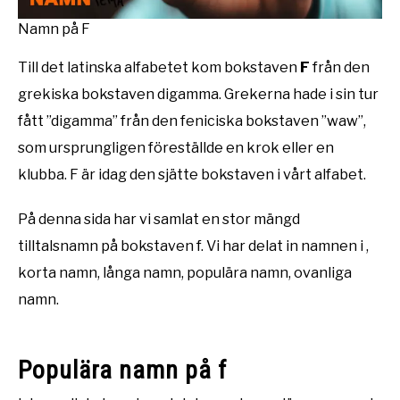
Namn på F
Till det latinska alfabetet kom bokstaven
F
från den
grekiska bokstaven digamma. Grekerna hade i sin tur
fått ”digamma” från den feniciska bokstaven ”waw”,
som ursprungligen föreställde en krok eller en
klubba. F är idag den sjätte bokstaven i vårt alfabet.
På denna sida har vi samlat en stor mängd
tilltalsnamn på bokstaven f. Vi har delat in namnen i ,
korta namn, långa namn, populära namn, ovanliga
namn.
Populära namn på f