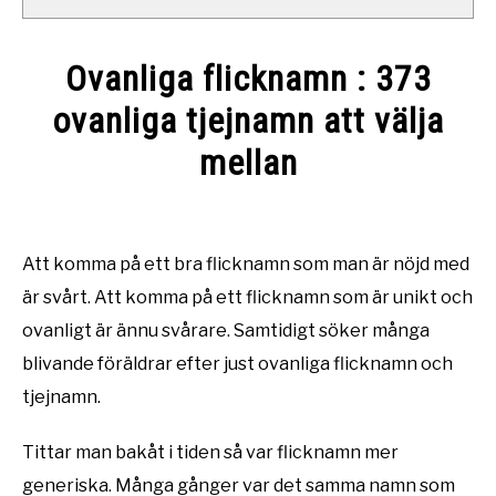
Ovanliga flicknamn : 373
ovanliga tjejnamn att välja
mellan
Written
by
Namntema
Att komma på ett bra flicknamn som man är nöjd med
är svårt. Att komma på ett flicknamn som är unikt och
in
Ovanliga
ovanligt är ännu svårare. Samtidigt söker många
namn
blivande föräldrar efter just ovanliga flicknamn och
tjejnamn.
Tittar man bakåt i tiden så var flicknamn mer
generiska. Många gånger var det samma namn som