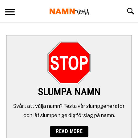
Skip
Searc
to
content
BARNNAMN
NAMN SOM BÖRJAR PÅ
NAMN I OLIKA LÄNDER
OVANLIGA NAMN
SLUMPA NAMN
SLUMPA NAMN
Svårt att välja namn? Testa vår slumpgenerator
och låt slumpen ge dig förslag på namn.
DAGENS NAMNSDAG
READ MORE