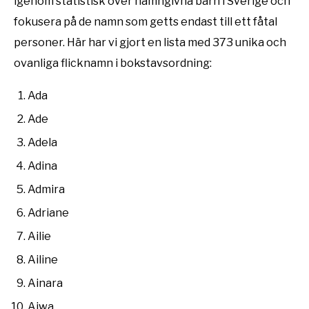
igenom statistisk över namngivna barn i Sverige och
fokusera på de namn som getts endast till ett fåtal
personer. Här har vi gjort en lista med 373 unika och
ovanliga flicknamn i bokstavsordning:
Ada
Ade
Adela
Adina
Admira
Adriane
Ailie
Ailine
Ainara
Ajwa