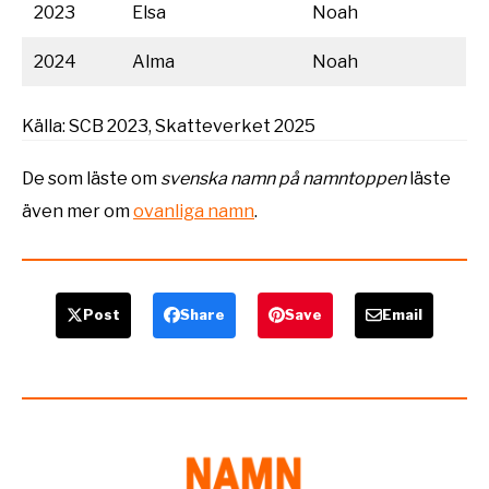
2023
Elsa
Noah
2024
Alma
Noah
Källa: SCB 2023, Skatteverket 2025
De som läste om
svenska namn på namntoppen
läste
även mer om
ovanliga namn
.
Post
Share
Save
Email