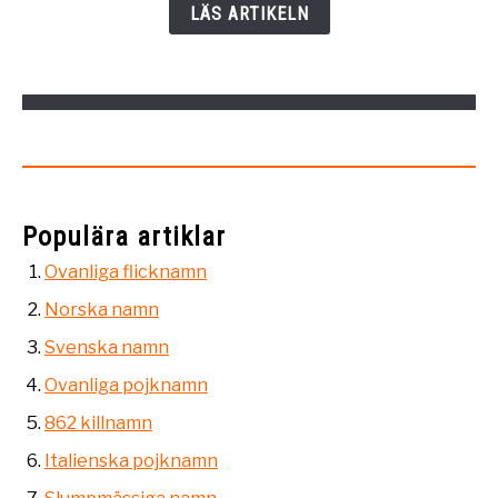
populära
LÄS ARTIKELN
namnen
Populära artiklar
Ovanliga flicknamn
Norska namn
Svenska namn
Ovanliga pojknamn
862 killnamn
Italienska pojknamn