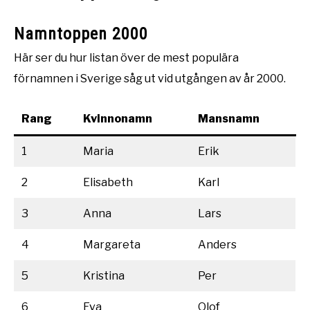
Namntoppen 2000
Här ser du hur listan över de mest populära
förnamnen i Sverige såg ut vid utgången av år 2000.
Rang
Kvinnonamn
Mansnamn
1
Maria
Erik
2
Elisabeth
Karl
3
Anna
Lars
4
Margareta
Anders
5
Kristina
Per
6
Eva
Olof