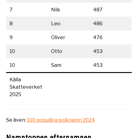
7
Nils
487
8
Leo
486
9
Oliver
476
10
Otto
453
10
Sam
453
Källa
Skatteverket
2025
Se även:
100 populära pojknamn 2024
Namntoppen efternamnen