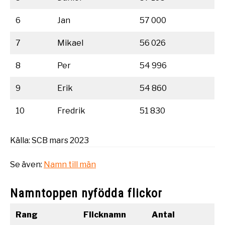
6
Jan
57 000
7
Mikael
56 026
8
Per
54 996
9
Erik
54 860
10
Fredrik
51 830
Källa: SCB mars 2023
Se även:
Namn till män
Namntoppen nyfödda flickor
Rang
Flicknamn
Antal