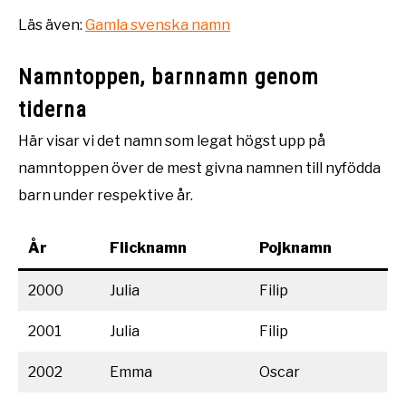
Läs även:
Gamla svenska namn
Namntoppen, barnnamn genom
tiderna
Här visar vi det namn som legat högst upp på
namntoppen över de mest givna namnen till nyfödda
barn under respektive år.
År
Flicknamn
Pojknamn
2000
Julia
Filip
2001
Julia
Filip
2002
Emma
Oscar