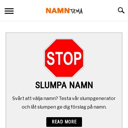
Skip
Searc
to
content
BARNNAMN
NAMN SOM BÖRJAR PÅ
NAMN I OLIKA LÄNDER
OVANLIGA NAMN
SLUMPA NAMN
SLUMPA NAMN
Svårt att välja namn? Testa vår slumpgenerator
och låt slumpen ge dig förslag på namn.
DAGENS NAMNSDAG
READ MORE