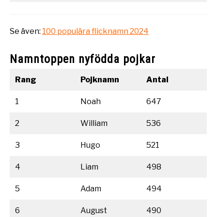
Se även:
100 populära flicknamn 2024
Namntoppen nyfödda pojkar
Rang
Pojknamn
Antal
1
Noah
647
2
William
536
3
Hugo
521
4
Liam
498
5
Adam
494
6
August
490