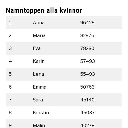
Namntoppen alla kvinnor
1
Anna
96428
2
Maria
82976
3
Eva
78280
4
Karin
57493
5
Lena
55493
6
Emma
50763
7
Sara
45140
8
Kerstin
45037
9
Malin
40278