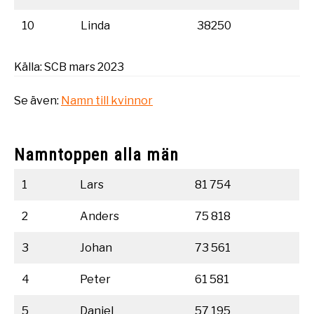
10
Linda
38250
Källa: SCB mars 2023
Se även:
Namn till kvinnor
Namntoppen alla män
1
Lars
81 754
2
Anders
75 818
3
Johan
73 561
4
Peter
61 581
5
Daniel
57 195