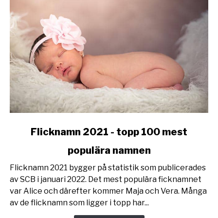
link
Flicknamn 2021 - topp 100 mest
to
populära namnen
Flicknamn
2021
Flicknamn 2021 bygger på statistik som publicerades
-
av SCB i januari 2022. Det mest populära ficknamnet
topp
var Alice och därefter kommer Maja och Vera. Många
100
av de flicknamn som ligger i topp har...
mest