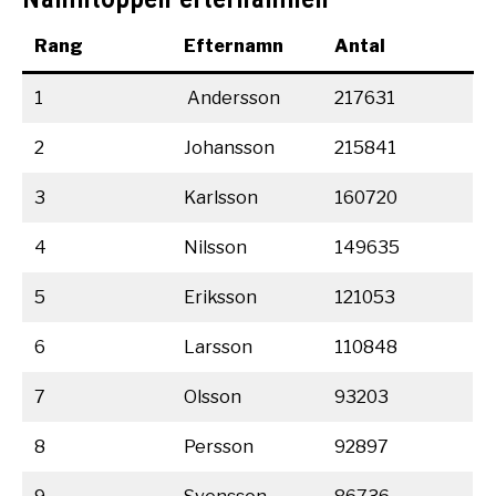
Rang
Efternamn
Antal
1
Andersson
217631
2
Johansson
215841
3
Karlsson
160720
4
Nilsson
149635
5
Eriksson
121053
6
Larsson
110848
7
Olsson
93203
8
Persson
92897