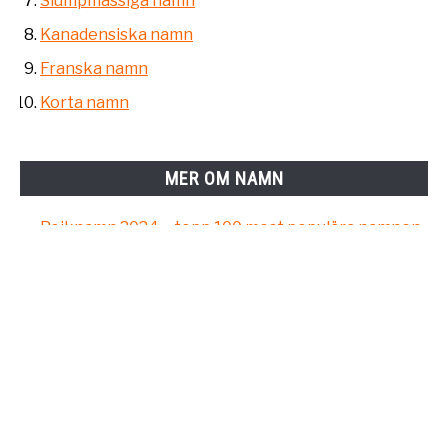
Slumpmässiga namn
Kanadensiska namn
Franska namn
Korta namn
MER OM NAMN
Pojknamn 2024 – topp 100 mest populära namnen
för pojkar
Flicknamn 2024 – de mest populära namnen
Vanliga barnnamn per län
Svenska namn : Namntoppen i Sverige
Barnnamn : så ansöker du / populära barnnamn