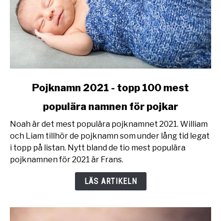
link
Pojknamn 2021 - topp 100 mest
to
populära namnen för pojkar
Pojknamn
2021
Noah är det mest populära pojknamnet 2021. William
-
och Liam tillhör de pojknamn som under lång tid legat
topp
i topp på listan. Nytt bland de tio mest populära
100
pojknamnen för 2021 är Frans.
mest
populära
LÄS ARTIKELN
namnen
för
pojkar