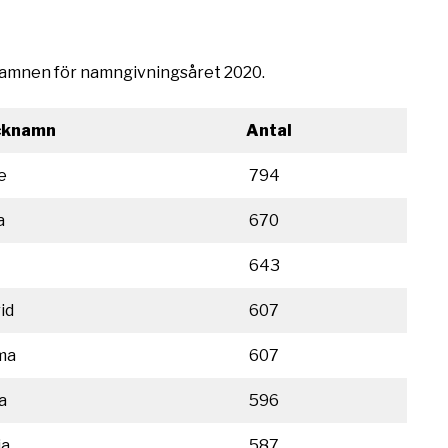
cknamnen för namngivningsåret 2020.
cknamn
Antal
e
794
a
670
643
id
607
ma
607
a
596
ia
587