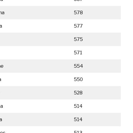
ma
578
a
577
575
571
ne
554
a
550
s
528
ia
514
a
514
es
513