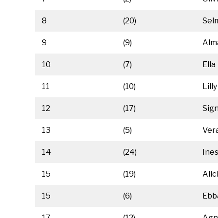
8
(20)
Sel
9
(9)
Alm
10
(7)
Ella
11
(10)
Lilly
12
(17)
Sig
13
(5)
Ver
14
(24)
Ine
15
(19)
Alic
15
(6)
Ebb
17
(12)
Agn