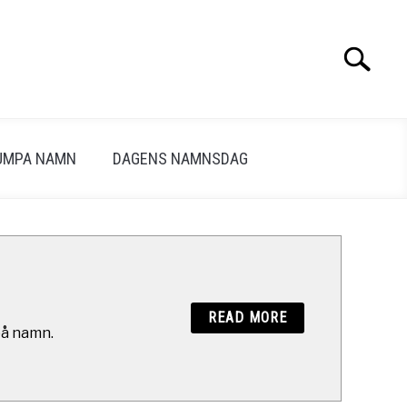
Search
Search
for:
UMPA NAMN
DAGENS NAMNSDAG
READ MORE
på namn.