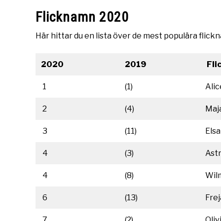
Flicknamn 2020
Här hittar du en lista över de mest populära fli
2020
2019
Fli
1
(1)
Alic
2
(4)
Maj
3
(11)
Elsa
4
(3)
Astr
4
(8)
Wil
6
(13)
Frej
7
(2)
Oliv