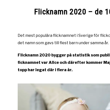
Flicknamn 2020 – de 
Written
by
Namntema
Det mest populära flicknamnet i Sverige för flick
det namn som gavs till flest barn under samma år.
in
Barnnamn
,
Flicknamn
Flicknamn 2020 bygger på statistik som publi
ficknamnet var Alice och därefter kommer Maja
topp har legat där i flera år.