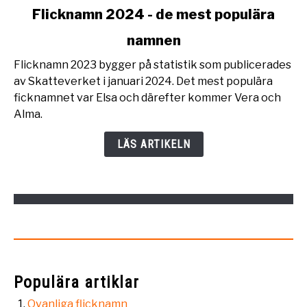
link
Flicknamn 2024 - de mest populära
to
namnen
Flicknamn
2024
Flicknamn 2023 bygger på statistik som publicerades
-
av Skatteverket i januari 2024. Det mest populära
de
ficknamnet var Elsa och därefter kommer Vera och
mest
Alma.
populära
namnen
LÄS ARTIKELN
Populära artiklar
Ovanliga flicknamn