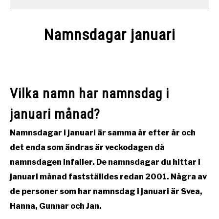
Namnsdagar januari
Written
by
Namntema
Vilka namn har namnsdag i
in
Namnsdagar
januari månad?
Namnsdagar i januari är samma år efter år och
det enda som ändras är veckodagen då
namnsdagen infaller. De namnsdagar du hittar i
januari månad fastställdes redan 2001. Några av
de personer som har namnsdag i januari är Svea,
Hanna, Gunnar och Jan.