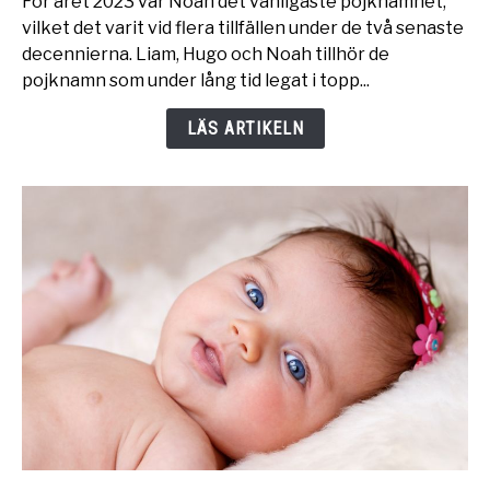
För året 2023 var Noah det vanligaste pojknamnet,
-
vilket det varit vid flera tillfällen under de två senaste
topp
decennierna. Liam, Hugo och Noah tillhör de
100
pojknamn som under lång tid legat i topp...
mest
populära
LÄS ARTIKELN
namnen
för
pojkar