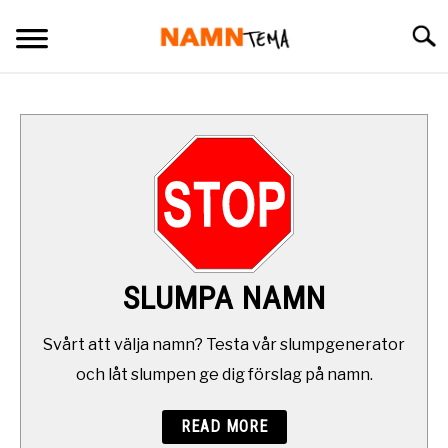
Skip
Searc
to
content
BARNNAMN
NAMN SOM BÖRJAR PÅ
NAMN I OLIKA LÄNDER
OVANLIGA NAMN
SLUMPA NAMN
SLUMPA NAMN
Svårt att välja namn? Testa vår slumpgenerator
och låt slumpen ge dig förslag på namn.
DAGENS NAMNSDAG
READ MORE