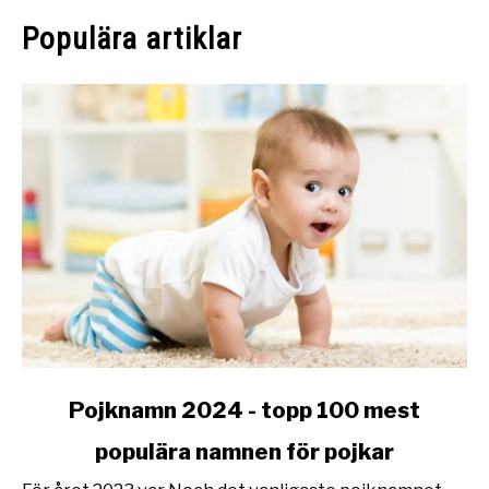
Populära artiklar
link
Pojknamn 2024 - topp 100 mest
to
populära namnen för pojkar
Pojknamn
2024