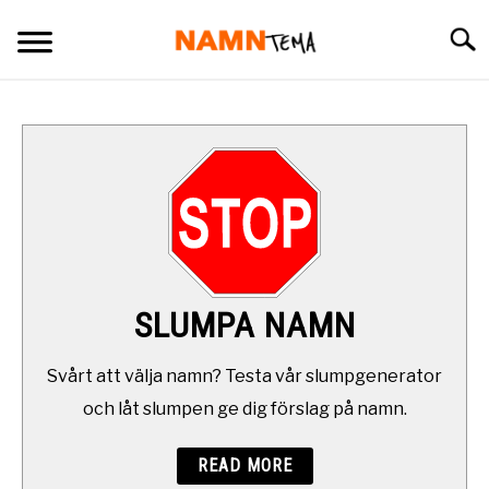
Skip
Searc
to
content
BARNNAMN
NAMN SOM BÖRJAR PÅ
NAMN I OLIKA LÄNDER
OVANLIGA NAMN
SLUMPA NAMN
SLUMPA NAMN
Svårt att välja namn? Testa vår slumpgenerator
och låt slumpen ge dig förslag på namn.
DAGENS NAMNSDAG
READ MORE