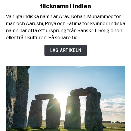
flicknamn i Indien
Indiska
namn
Vanliga indiska namn är Arav, Rohan, Muhammed för
:
män och Aarushi, Priya och Fatima för kvinnor. Indiska
100+
namn har ofta ett ursprung från Sanskrit, Religionen
pojknamn
eller från kulturen. På senare tid...
och
flicknamn
LÄS ARTIKELN
i
Indien