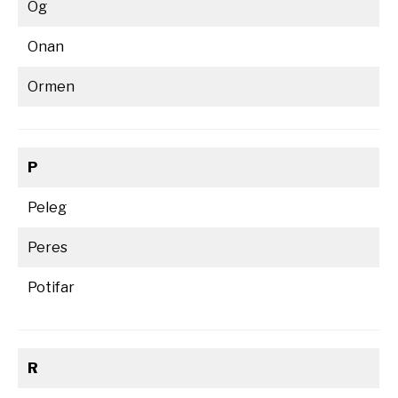
Og
Onan
Ormen
P
Peleg
Peres
Potifar
R