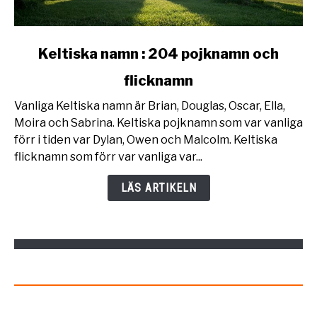
link
Keltiska namn : 204 pojknamn och
to
flicknamn
Keltiska
namn
Vanliga Keltiska namn är Brian, Douglas, Oscar, Ella,
:
Moira och Sabrina. Keltiska pojknamn som var vanliga
204
förr i tiden var Dylan, Owen och Malcolm. Keltiska
pojknamn
flicknamn som förr var vanliga var...
och
flicknamn
LÄS ARTIKELN