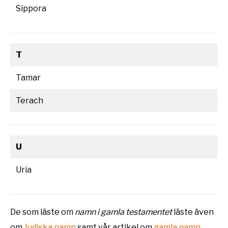
Sippora
T
Tamar
Terach
U
Uria
De som läste om
namn i gamla testamentet
läste även
om
Judiska namn
samt vår artikel om
gamla namn
.