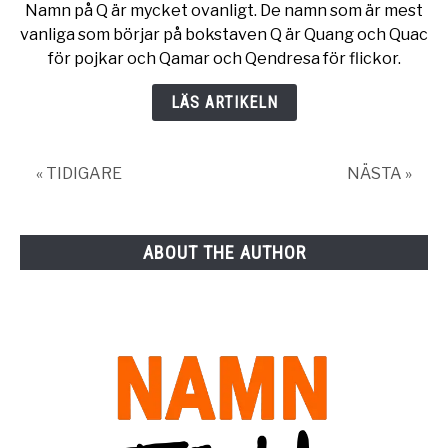
Namn på Q är mycket ovanligt. De namn som är mest
Namn
vanliga som börjar på bokstaven Q är Quang och Quac
på
för pojkar och Qamar och Qendresa för flickor.
Q
–
LÄS ARTIKELN
78
namn
« TIDIGARE
NÄSTA »
ABOUT THE AUTHOR