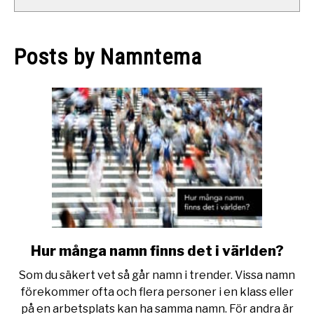
Posts by
Namntema
Hur många namn finns det i världen?
link
to
Som du säkert vet så går namn i trender. Vissa namn
Hur
förekommer ofta och flera personer i en klass eller
många
på en arbetsplats kan ha samma namn. För andra är