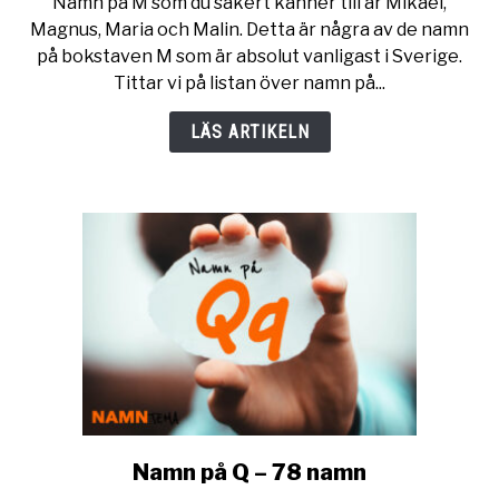
Namn på M som du säkert känner till är Mikael,
Namn
Magnus, Maria och Malin. Detta är några av de namn
på
på bokstaven M som är absolut vanligast i Sverige.
M
Tittar vi på listan över namn på...
–
över
LÄS ARTIKELN
500
namn
Namn på Q – 78 namn
link
to