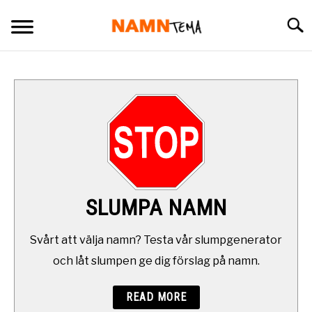
Skip
Searc
to
content
BARNNAMN
NAMN SOM BÖRJAR PÅ
NAMN I OLIKA LÄNDER
OVANLIGA NAMN
SLUMPA NAMN
SLUMPA NAMN
Svårt att välja namn? Testa vår slumpgenerator
och låt slumpen ge dig förslag på namn.
DAGENS NAMNSDAG
READ MORE