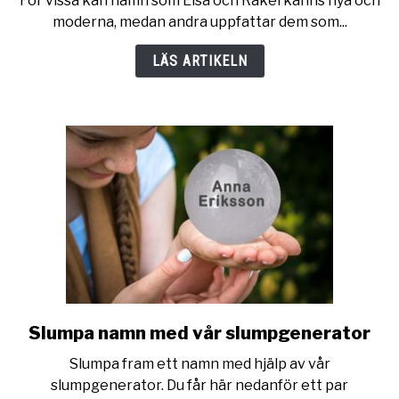
För vissa kan namn som Elsa och Rakel känns nya och
107
moderna, medan andra uppfattar dem som...
namn
som
LÄS ARTIKELN
är
tantiga
Slumpa namn med vår slumpgenerator
link
to
Slumpa fram ett namn med hjälp av vår
Slumpa
slumpgenerator. Du får här nedanför ett par
namn