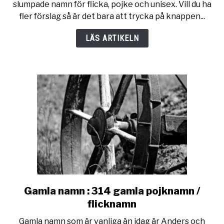
slumpade namn för flicka, pojke och unisex. Vill du ha
med
fler förslag så är det bara att trycka på knappen...
vår
slumpgenerator
LÄS ARTIKELN
Gamla namn : 314 gamla pojknamn /
link
to
flicknamn
Gamla
Gamla namn som är vanliga än idag är Anders och