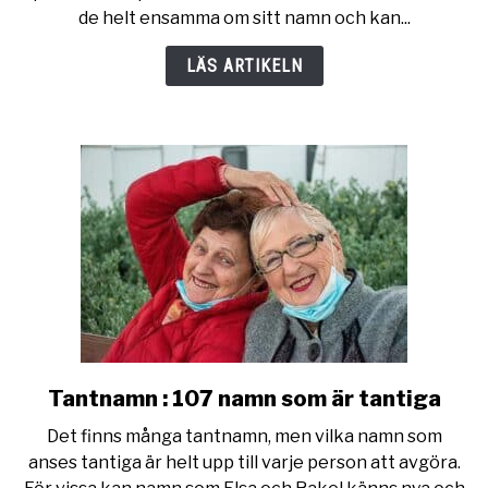
namn
de helt ensamma om sitt namn och kan...
finns
det
LÄS ARTIKELN
i
världen?
Tantnamn : 107 namn som är tantiga
link
to
Det finns många tantnamn, men vilka namn som
Tantnamn
anses tantiga är helt upp till varje person att avgöra.
: