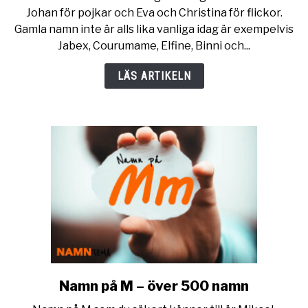
namn
Johan för pojkar och Eva och Christina för flickor.
:
Gamla namn inte är alls lika vanliga idag är exempelvis
314
Jabex, Courumame, Elfine, Binni och...
gamla
pojknamn
LÄS ARTIKELN
/
flicknamn
Namn på M – över 500 namn
link
to