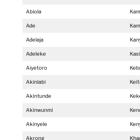
Abiola
Kam
Ade
Kam
Adelaja
Kan
Adeleke
Kas
Aiyetoro
Keb
Akinlabi
Keit
Akintunde
Kek
Akinwunmi
Ken
Akinyele
Ken
Akrong
Kha