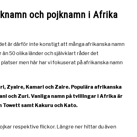
cknamn och pojknamn i Afrika
 det är därför inte konstigt att många afrikanska namn
 än 50 olika länder och självklart råder det
 platser men här har vi fokuserat på afrikanska namn
i, Zyaire, Kamari och Zaire. Populära afrikanska
ni och Zuri. Vanliga namn på tvillingar i Afrika är
ch Towett samt Kakuru och Kato.
ojkar respektive flickor. Längre ner hittar du även