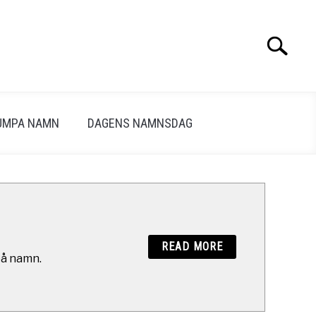
Search
Search
for:
UMPA NAMN
DAGENS NAMNSDAG
READ MORE
på namn.