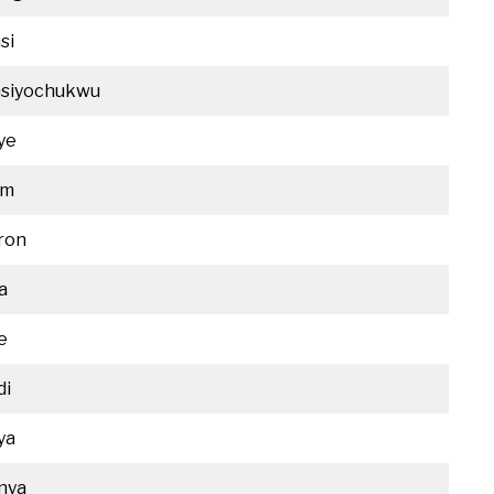
si
siyochukwu
ye
im
ron
a
e
di
ya
nya