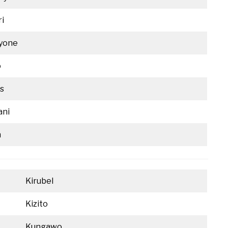
i
yone
o
s
ani
n
Kirubel
Kizito
Kungawo