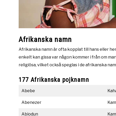
Afrikanska namn
Afrikanska namn är ofta kopplat till hans eller he
enkelt kan gissa var någon kommer i från om man 
religiösa, vilket också speglas i de afrikanska na
177 Afrikanska pojknamn
Abebe
Kah
Abenezer
Kam
Abiodun
Kam