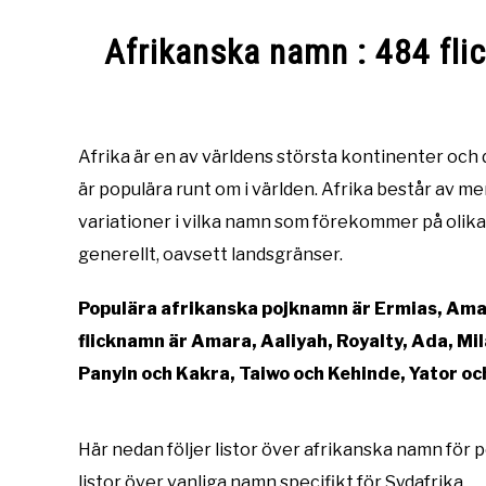
Afrikanska namn : 484 fli
Written
by
Namntema
Afrika är en av världens största kontinenter och
är populära runt om i världen. Afrika består av mer
in
Namn
variationer i vilka namn som förekommer på olika
i
generellt, oavsett landsgränser.
olika
länder
Populära afrikanska pojknamn är Ermias, Amar
flicknamn är Amara, Aaliyah, Royalty, Ada, Mila
Panyin och Kakra, Taiwo och Kehinde, Yator o
Här nedan följer listor över afrikanska namn för p
listor över vanliga namn specifikt för Sydafrika.