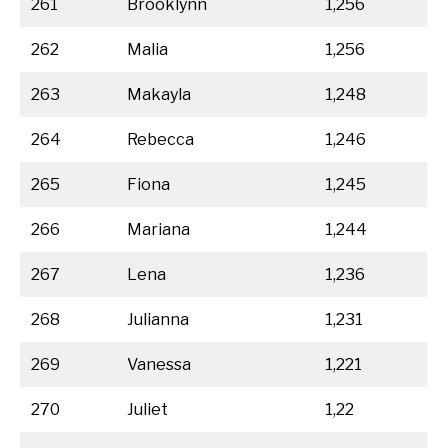
261
Brooklynn
1,256
262
Malia
1,256
263
Makayla
1,248
264
Rebecca
1,246
265
Fiona
1,245
266
Mariana
1,244
267
Lena
1,236
268
Julianna
1,231
269
Vanessa
1,221
270
Juliet
1,22