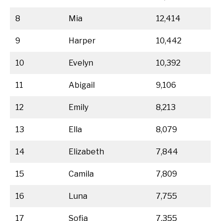
8
Mia
12,414
9
Harper
10,442
10
Evelyn
10,392
11
Abigail
9,106
12
Emily
8,213
13
Ella
8,079
14
Elizabeth
7,844
15
Camila
7,809
16
Luna
7,755
17
Sofia
7,355