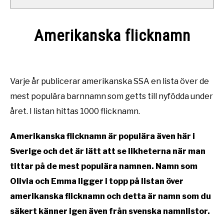
Amerikanska flicknamn
Written
by
Namntema
Varje år publicerar amerikanska SSA en lista över de
mest populära barnnamn som getts till nyfödda under
in
Barnnamn
,
Flicknamn
året. I listan hittas 1000 flicknamn.
Amerikanska flicknamn är populära även här i
Sverige och det är lätt att se likheterna när man
tittar på de mest populära namnen. Namn som
Olivia och Emma ligger i topp på listan över
amerikanska flicknamn och detta är namn som du
säkert känner igen även från svenska namnlistor.