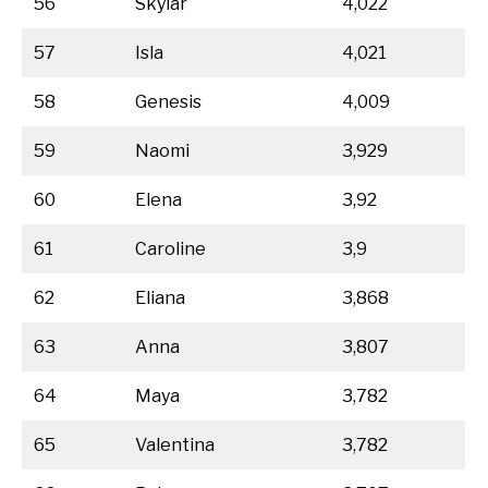
56
Skylar
4,022
57
Isla
4,021
58
Genesis
4,009
59
Naomi
3,929
60
Elena
3,92
61
Caroline
3,9
62
Eliana
3,868
63
Anna
3,807
64
Maya
3,782
65
Valentina
3,782