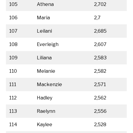
105
Athena
2,702
106
Maria
2,7
107
Leilani
2,685
108
Everleigh
2,607
109
Liliana
2,583
110
Melanie
2,582
111
Mackenzie
2,571
112
Hadley
2,562
113
Raelynn
2,556
114
Kaylee
2,528