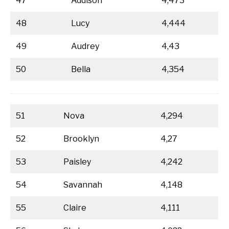
47
Addison
4,473
48
Lucy
4,444
49
Audrey
4,43
50
Bella
4,354
51
Nova
4,294
52
Brooklyn
4,27
53
Paisley
4,242
54
Savannah
4,148
55
Claire
4,111