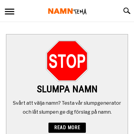
Skip
Searc
to
content
BARNNAMN
NAMN SOM BÖRJAR PÅ
NAMN I OLIKA LÄNDER
OVANLIGA NAMN
SLUMPA NAMN
SLUMPA NAMN
Svårt att välja namn? Testa vår slumpgenerator
och låt slumpen ge dig förslag på namn.
DAGENS NAMNSDAG
READ MORE