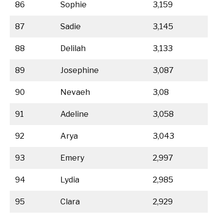
86
Sophie
3,159
87
Sadie
3,145
88
Delilah
3,133
89
Josephine
3,087
90
Nevaeh
3,08
91
Adeline
3,058
92
Arya
3,043
93
Emery
2,997
94
Lydia
2,985
95
Clara
2,929